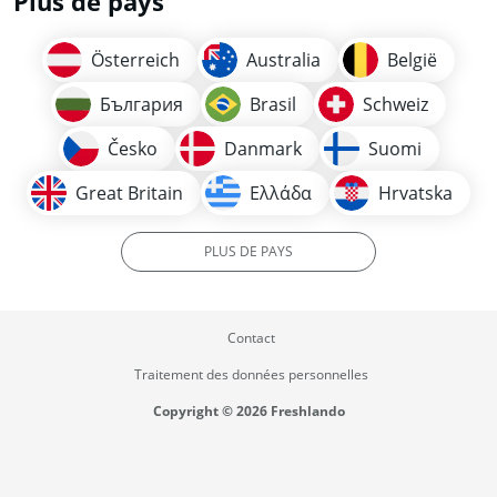
Plus de pays
Österreich
Australia
België
България
Brasil
Schweiz
Česko
Danmark
Suomi
Great Britain
Ελλάδα
Hrvatska
PLUS DE PAYS
Contact
Traitement des données personnelles
Copyright © 2026 Freshlando