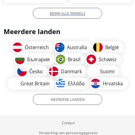
BEKIJK ALLE WINKELS
Meerdere landen
Österreich
Australia
België
България
Brasil
Schweiz
Česko
Danmark
Suomi
Great Britain
Ελλάδα
Hrvatska
MEERDERE LANDEN
Contact
Verwerking van persoonsgegevens