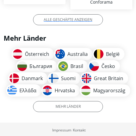
Conforama
ALLE GESCHÄFTE ANZEIGEN
Mehr Länder
Österreich
Australia
België
България
Brasil
Česko
Danmark
Suomi
Great Britain
Ελλάδα
Hrvatska
Magyarország
MEHR LÄNDER
Impressum
Kontakt