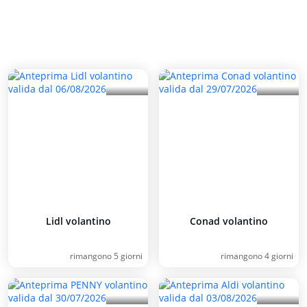
Lidl volantino
Conad volantino
rimangono 5 giorni
rimangono 4 giorni