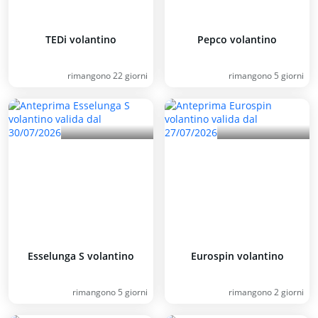
TEDi volantino
Pepco volantino
rimangono 22 giorni
rimangono 5 giorni
Esselunga S volantino
Eurospin volantino
rimangono 5 giorni
rimangono 2 giorni