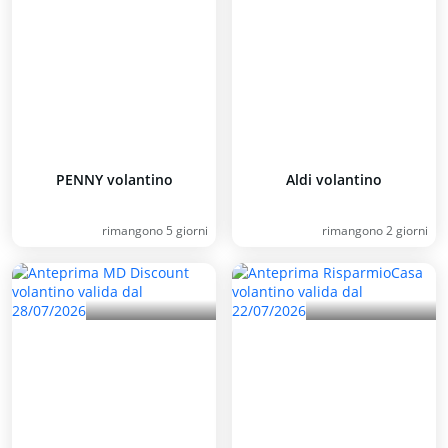
PENNY volantino
Aldi volantino
rimangono 5 giorni
rimangono 2 giorni