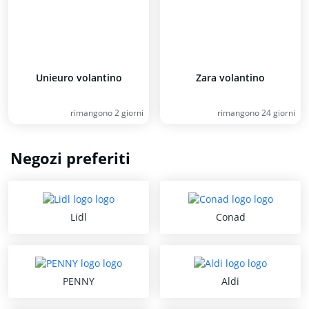
Unieuro volantino
Zara volantino
rimangono 2 giorni
rimangono 24 giorni
Negozi preferiti
Lidl
Conad
PENNY
Aldi