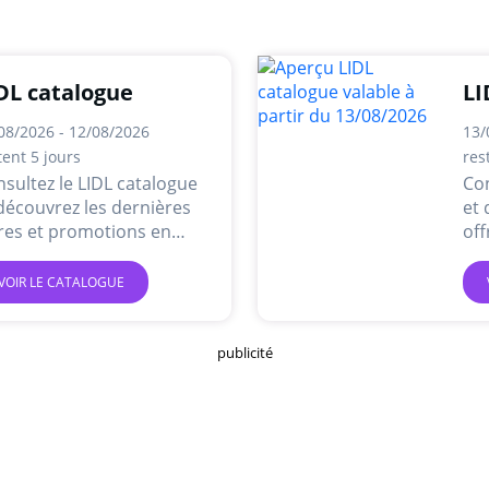
DL catalogue
LI
08/2026 - 12/08/2026
13/
tent 5 jours
res
sultez le LIDL catalogue
Con
découvrez les dernières
et 
res et promotions en
off
ne.
lig
VOIR LE CATALOGUE
publicité