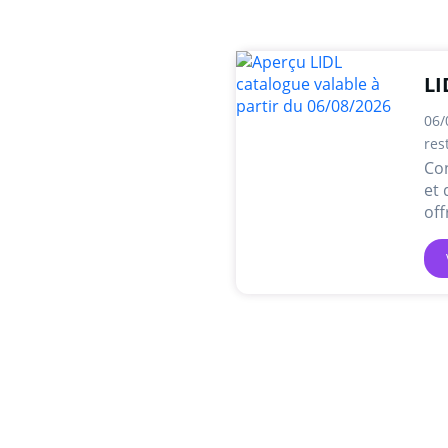
LI
06/
res
Con
et 
off
lig