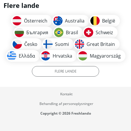
Flere lande
Österreich
Australia
België
България
Brasil
Schweiz
Česko
Suomi
Great Britain
Ελλάδα
Hrvatska
Magyarország
FLERE LANDE
Kontakt
Behandling af personoplysninger
Copyright © 2026 Freshlando