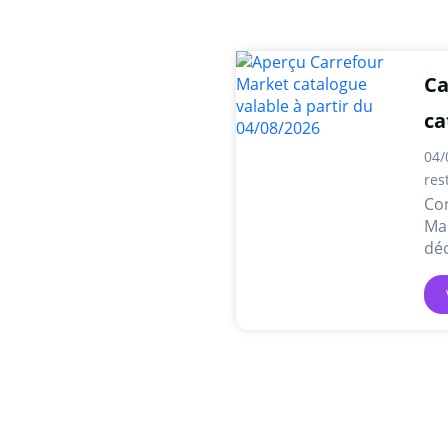
Ca
ca
04/
res
Con
Mar
déc
off
lig