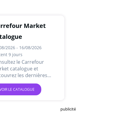
rrefour Market
talogue
08/2026 - 16/08/2026
tent 9 jours
sultez le Carrefour
ket catalogue et
ouvrez les dernières
res et promotions en
ne.
VOIR LE CATALOGUE
publicité