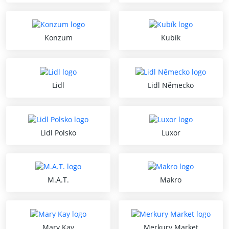
Konzum
Kubík
Lidl
Lidl Německo
Lidl Polsko
Luxor
M.A.T.
Makro
Mary Kay
Merkury Market