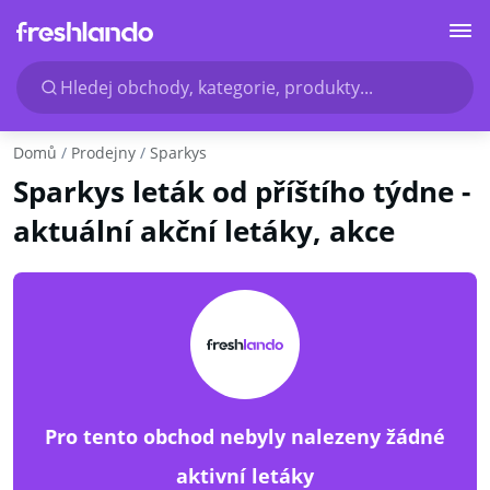
Hledej obchody, kategorie, produkty...
Domů
Prodejny
Sparkys
Sparkys leták od příštího týdne -
aktuální akční letáky, akce
Pro tento obchod nebyly nalezeny žádné
aktivní letáky