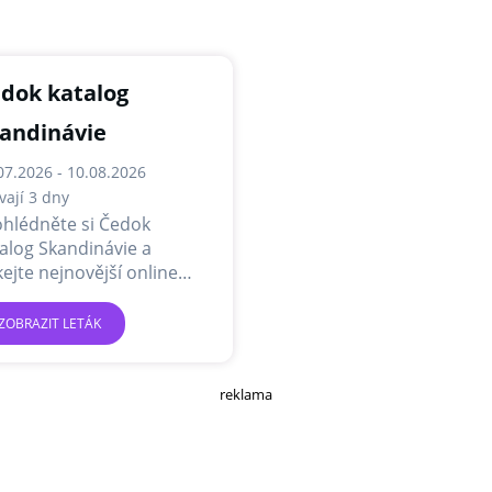
dok katalog
andinávie
07.2026 - 10.08.2026
vají 3 dny
ohlédněte si Čedok
alog Skandinávie a
kejte nejnovější online
ídky a akce.
ZOBRAZIT LETÁK
reklama