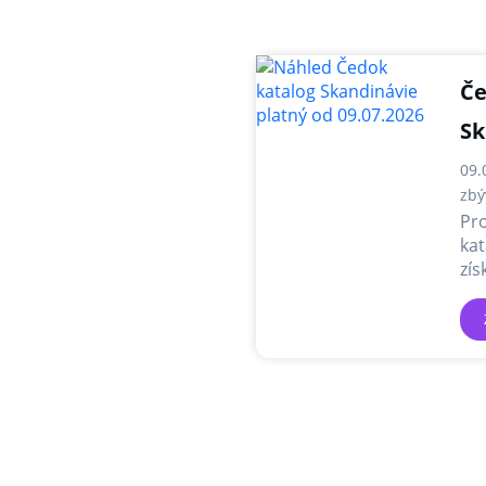
Če
Sk
09.
zbý
Pr
kat
zís
nab