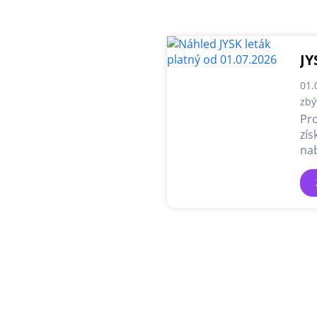
JY
01.
zbý
Pro
zís
nab