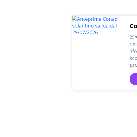
Co
29/
rim
Sfo
sco
pro