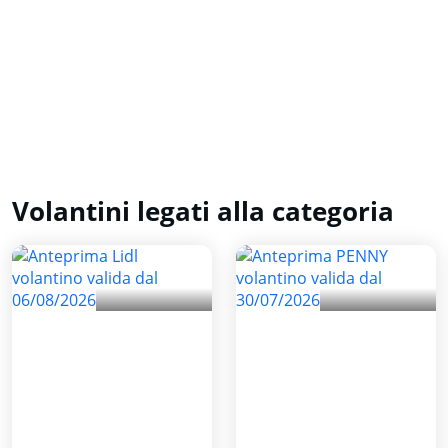
Volantini legati alla categoria