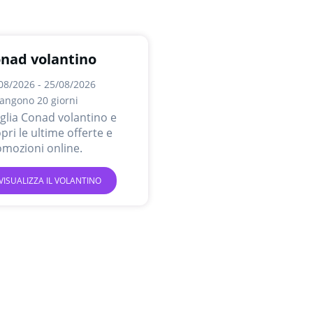
nad volantino
08/2026 - 25/08/2026
angono 20 giorni
glia Conad volantino e
pri le ultime offerte e
mozioni online.
VISUALIZZA IL VOLANTINO