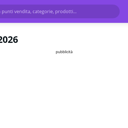
 punti vendita, categorie, prodotti...
2026
pubblicità