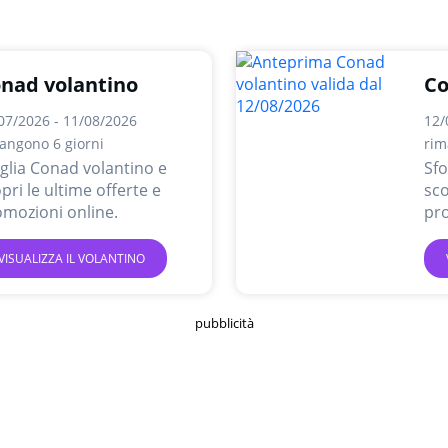
nad volantino
Co
07/2026 - 11/08/2026
12/
angono 6 giorni
rim
glia Conad volantino e
Sfo
pri le ultime offerte e
sco
mozioni online.
pro
VISUALIZZA IL VOLANTINO
pubblicità