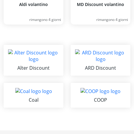
Aldi volantino
MD Discount volantino
rimangono 4 giorni
rimangono 4 giorni
Alter Discount
ARD Discount
Coal
COOP