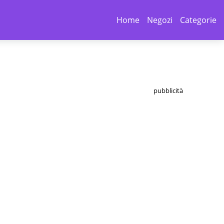
Home
Negozi
Categorie
pubblicità