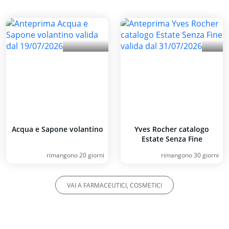
Acqua e Sapone volantino
Yves Rocher catalogo
Estate Senza Fine
rimangono 20 giorni
rimangono 30 giorni
VAI A FARMACEUTICI, COSMETICI