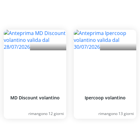
MD Discount volantino
Ipercoop volantino
rimangono 12 giorni
rimangono 13 giorni