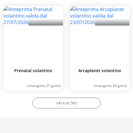
Prenatal volantino
Arcaplanet volantino
rimangono 21 giorni
rimangono 24 giorni
VAI A ALTRO