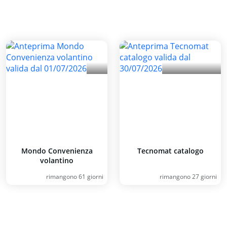
Mondo Convenienza
Tecnomat catalogo
volantino
rimangono 61 giorni
rimangono 27 giorni