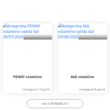
PENNY volantino
Aldi volantino
rimangono 13 giorni
rimangono 6 giorni
VAI A IPERMERCATI