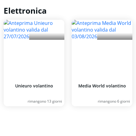
Elettronica
Unieuro volantino
Media World volantino
rimangono 13 giorni
rimangono 6 giorni