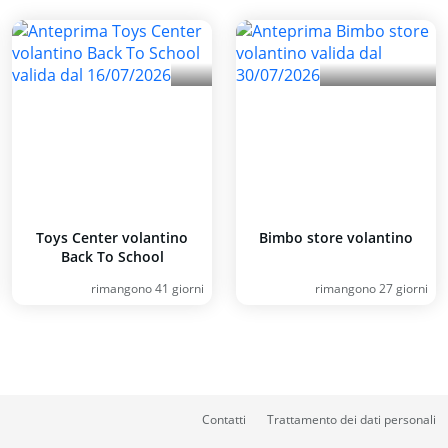
Toys Center volantino
Bimbo store volantino
Back To School
rimangono 41 giorni
rimangono 27 giorni
Contatti
Trattamento dei dati personali