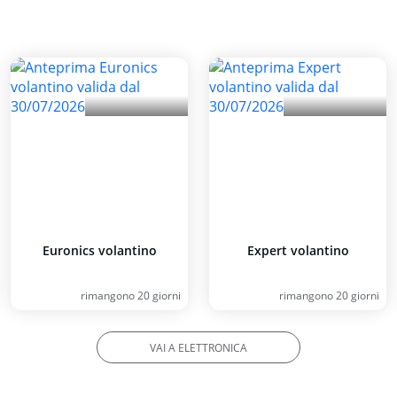
Euronics volantino
Expert volantino
rimangono 20 giorni
rimangono 20 giorni
VAI A ELETTRONICA