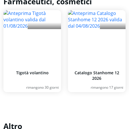
Farmaceutici, cosmetici
Tigotà volantino
Catalogo Stanhome 12
2026
rimangono 30 giorni
rimangono 17 giorni
Altro