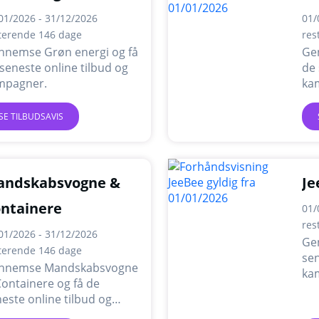
01/2026 - 31/12/2026
01/
terende 146 dage
res
nnemse Grøn energi og få
Ge
seneste online tilbud og
de 
mpagner.
ka
SE TILBUDSAVIS
andskabsvogne &
Je
ntainere
01/
res
01/2026 - 31/12/2026
Ge
terende 146 dage
sen
nnemse Mandskabsvogne
ka
ontainere og få de
este online tilbud og
mpagner.