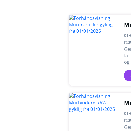
Mu
01/
res
Ge
få 
og
M
01/
res
Ge