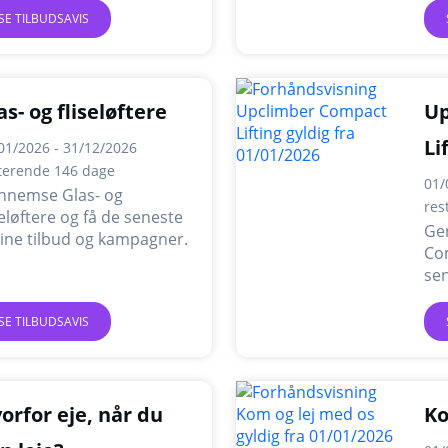
SE TILBUDSAVIS
as- og fliseløftere
Up
Li
01/2026 - 31/12/2026
terende 146 dage
01/
nnemse Glas- og
res
seløftere og få de seneste
Ge
ine tilbud og kampagner.
Com
sen
ka
SE TILBUDSAVIS
orfor eje, når du
Ko