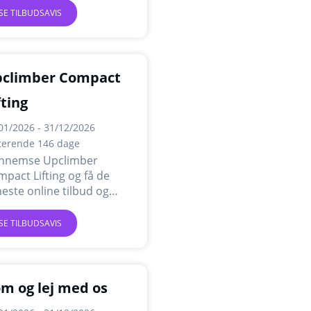
SE TILBUDSAVIS
climber Compact
fting
01/2026 - 31/12/2026
terende 146 dage
nnemse Upclimber
pact Lifting og få de
este online tilbud og
mpagner.
SE TILBUDSAVIS
m og lej med os