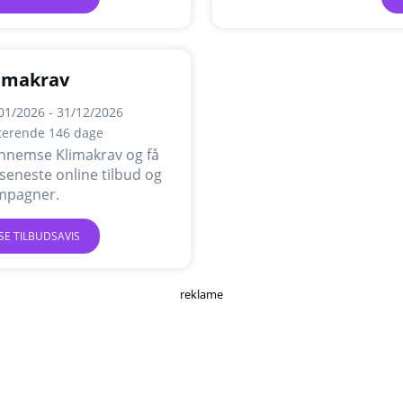
imakrav
01/2026 - 31/12/2026
terende 146 dage
nnemse Klimakrav og få
seneste online tilbud og
mpagner.
SE TILBUDSAVIS
reklame