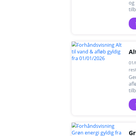
og 
ti
Al
01/
res
Gen
afl
ti
Gr