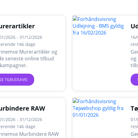
rerartikler
Ud
01/2026 - 31/12/2026
16/
terende 146 dage
res
nnemse Murerartikler og
Ge
de seneste online tilbud
og 
 kampagner.
ti
SE TILBUDSAVIS
urbindere RAW
Tø
01/2026 - 31/12/2026
01/
terende 146 dage
res
nnemse Murbindere RAW
Ge