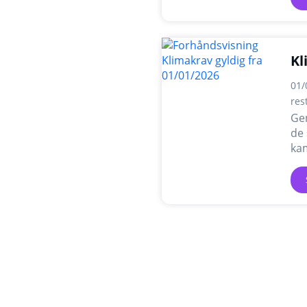
Kl
01/
res
Ge
de 
ka