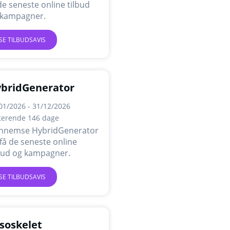
de seneste online tilbud
 kampagner.
SE TILBUDSAVIS
bridGenerator
01/2026 - 31/12/2026
terende 146 dage
nnemse HybridGenerator
få de seneste online
lbud og kampagner.
SE TILBUDSAVIS
soskelet