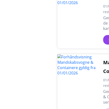
01/
res
Ge
de 
ka
M
Co
01/
res
Ge
& C
sen
ka