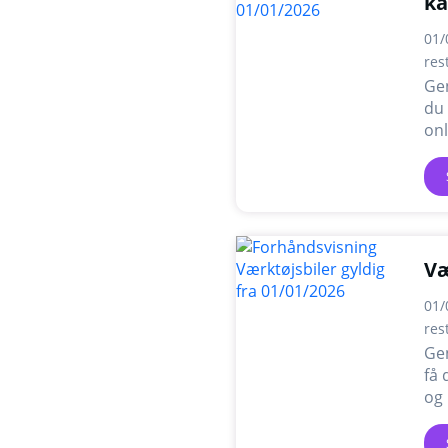
ka
01/
res
Ge
du 
onl
Væ
01/
res
Ge
få 
og