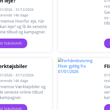
n leje?
01/
res
01/2026 - 31/12/2026
Ge
terende 146 dage
os 
nnemse Hvorfor eje, når
ti
kan leje? og få de seneste
ine tilbud og kampagner.
SE TILBUDSAVIS
rktøjsbiler
Fl
01/2026 - 31/12/2026
01/
terende 146 dage
res
nnemse Værktøjsbiler og
Gen
de seneste online tilbud
sen
 kampagner.
ka
SE TILBUDSAVIS