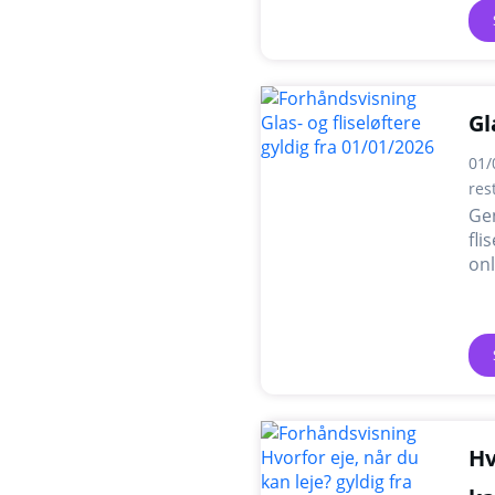
Gl
01/
res
Ge
fli
onl
Hv