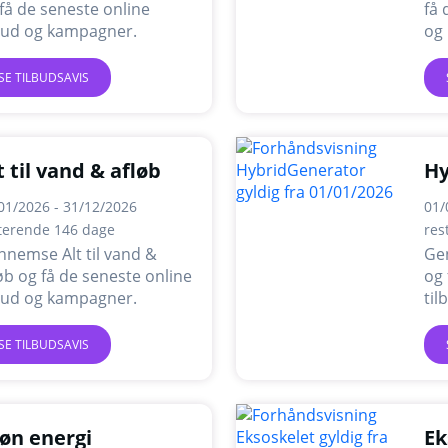
få de seneste online
få 
lbud og kampagner.
og
SE TILBUDSAVIS
t til vand & afløb
Hy
01/2026 - 31/12/2026
01/
terende 146 dage
res
nemse Alt til vand &
Ge
øb og få de seneste online
og 
lbud og kampagner.
ti
SE TILBUDSAVIS
øn energi
Ek