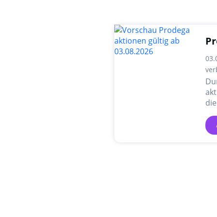
Pr
03.
ver
Du
akt
die
An