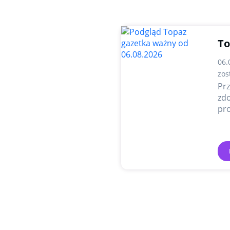
To
06.
zos
Prz
zdo
pro