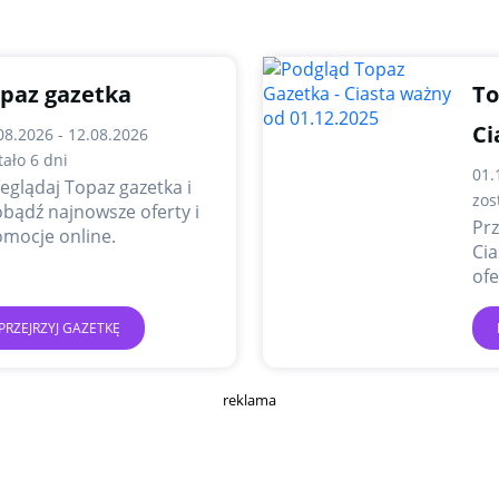
paz gazetka
To
Ci
08.2026 - 12.08.2026
tało 6 dni
01.
eglądaj Topaz gazetka i
zos
bądź najnowsze oferty i
Prz
mocje online.
Ciasta i zdo
ofe
PRZEJRZYJ GAZETKĘ
reklama