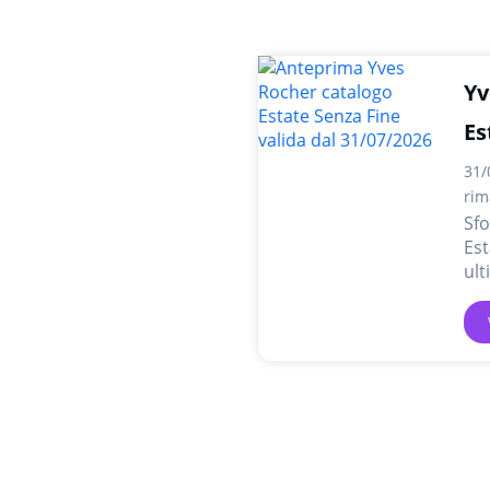
Yv
Es
31/
rim
Sfo
Est
ult
onl