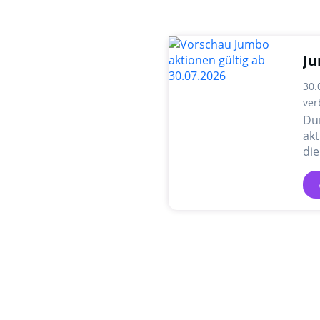
Ju
30.
ver
Du
akt
die
An