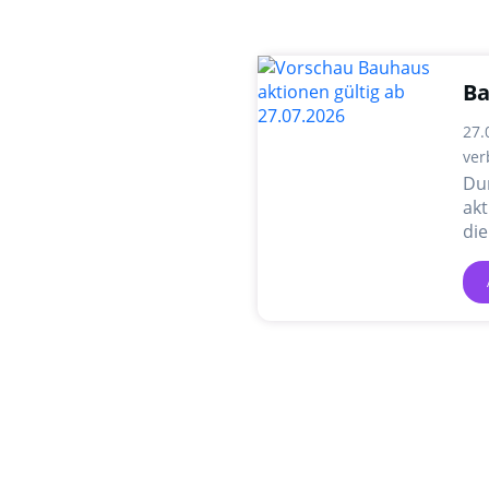
Ba
27.
ver
Du
akt
die
An