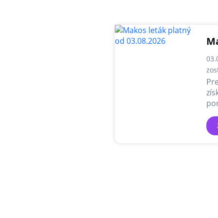
Ma
03.
zos
Pre
zís
pon