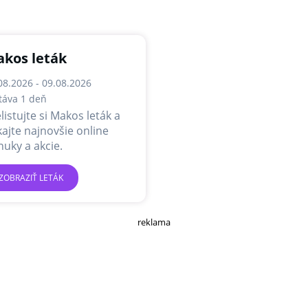
kos leták
08.2026 - 09.08.2026
táva 1 deň
listujte si Makos leták a
kajte najnovšie online
uky a akcie.
ZOBRAZIŤ LETÁK
reklama