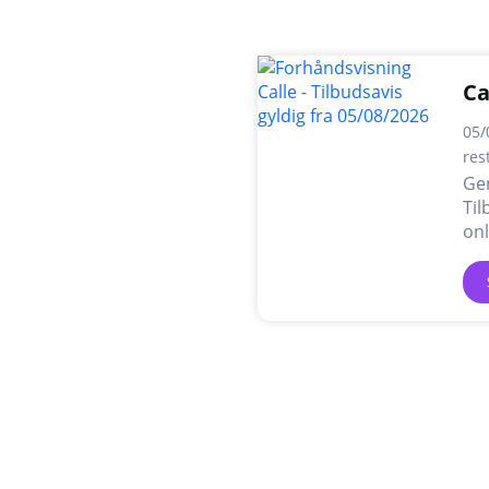
Ca
05/
res
Ge
Til
onl