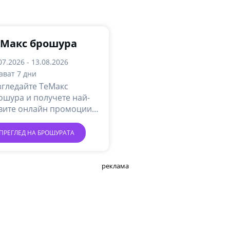
еMакс брошура
07.2026 - 13.08.2026
ават 7 дни
згледайте ТеMакс
ошура и получете най-
вите онлайн промоции и
ции.
ПРЕГЛЕД НА БРОШУРАТА
реклама