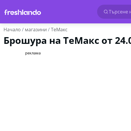
Търсене н
Начало
магазини
ТеMакс
Брошура на ТеMакс от 24.
реклама