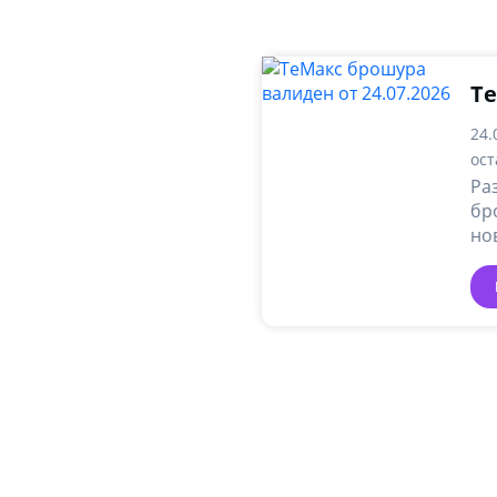
Т
24.
ост
Ра
бр
но
ак