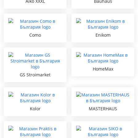
Aiko XXXL
Bauhaus
Como
Enikom
HomeMax
GS Stroimarket
Kolor
MASTERHAUS