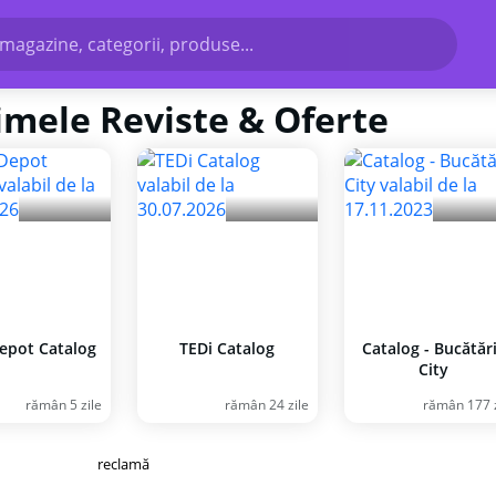
magazine, categorii, produse...
timele Reviste & Oferte
Depot Catalog
TEDi Catalog
Catalog - Bucătăr
City
rămân 5 zile
rămân 24 zile
rămân 177 z
reclamă