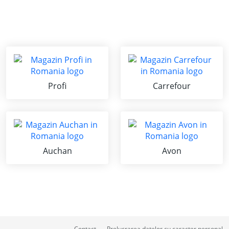
Profi
Carrefour
Auchan
Avon
Contact
Prelucrarea datelor cu caracter personal