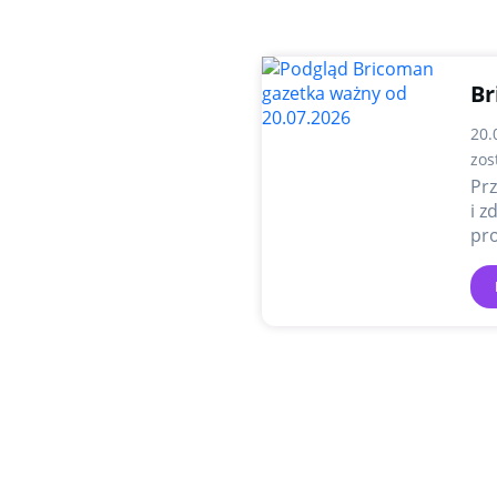
Br
20.
zos
Prz
i z
pro