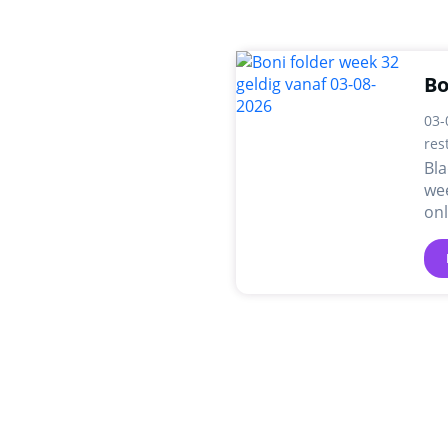
Bo
03-
res
Bla
wee
on
pr