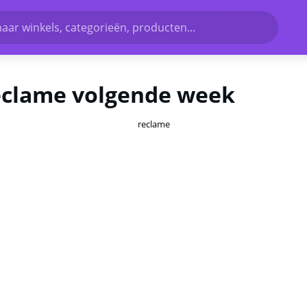
aar winkels, categorieën, producten...
Reclame volgende week
reclame