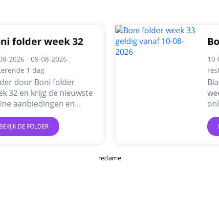
ni folder week 32
Bo
08-2026 - 09-08-2026
10-
terende 1 dag
res
der door Boni folder
Bla
k 32 en krijg de nieuwste
wee
line aanbiedingen en
on
omoties.
pr
BEKIJK DE FOLDER
reclame