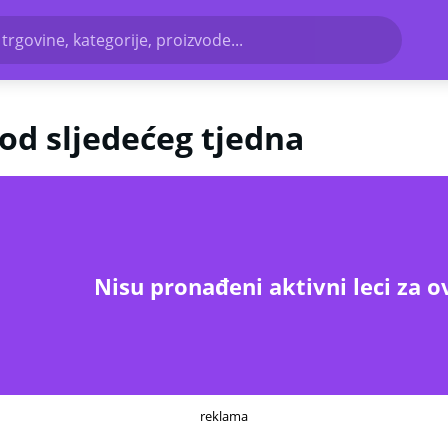
 trgovine, kategorije, proizvode...
od sljedećeg tjedna
Nisu pronađeni aktivni leci za o
reklama