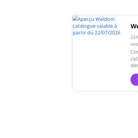
We
22/
res
Co
cat
der
pro