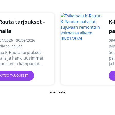
Rauta tarjoukset -
K-
halla
pa
re
04/2026 - 30/09/2026
08/
jellä 55 päivää
jäl
aa K-Rauta tarjoukset -
Sel
alla ja hanki uusimmat
pal
joukset ja kampanjat
ja
kossa.
tar
ver
KATSO TARJOUKSET
mainonta