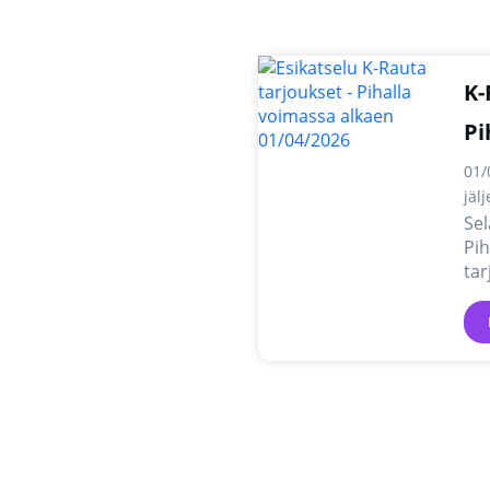
K-
Pi
01/
jäl
Sel
Pih
tar
ver