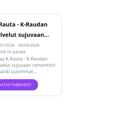
Rauta - K-Raudan
lvelut sujuvaan
monttiin
01/2024 - 30/09/2026
jellä 55 päivää
aa K-Rauta - K-Raudan
velut sujuvaan remonttiin
 hanki uusimmat
joukset ja kampanjat
kossa.
KATSO TARJOUKSET