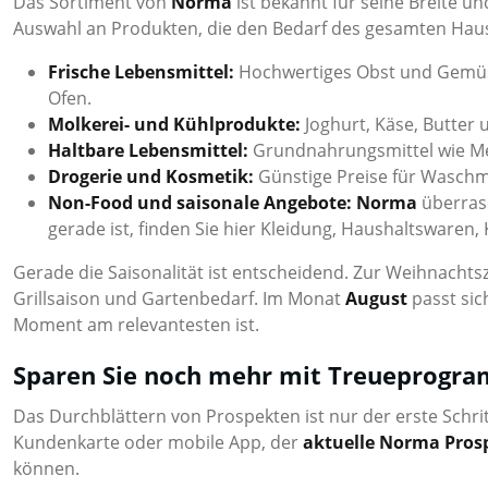
Das Sortiment von
Norma
ist bekannt für seine Breite un
Auswahl an Produkten, die den Bedarf des gesamten Haush
Frische Lebensmittel:
Hochwertiges Obst und Gemüse 
Ofen.
Molkerei- und Kühlprodukte:
Joghurt, Käse, Butter 
Haltbare Lebensmittel:
Grundnahrungsmittel wie Mehl
Drogerie und Kosmetik:
Günstige Preise für Waschmi
Non-Food und saisonale Angebote:
Norma
überrasc
gerade ist, finden Sie hier Kleidung, Haushaltsware
Gerade die Saisonalität ist entscheidend. Zur Weihnachtsz
Grillsaison und Gartenbedarf. Im Monat
August
passt sic
Moment am relevantesten ist.
Sparen Sie noch mehr mit Treueprogr
Das Durchblättern von Prospekten ist nur der erste Schr
Kundenkarte oder mobile App, der
aktuelle Norma Pros
können.