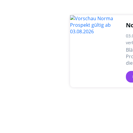
No
03.
ver
Bl
Pro
die
An