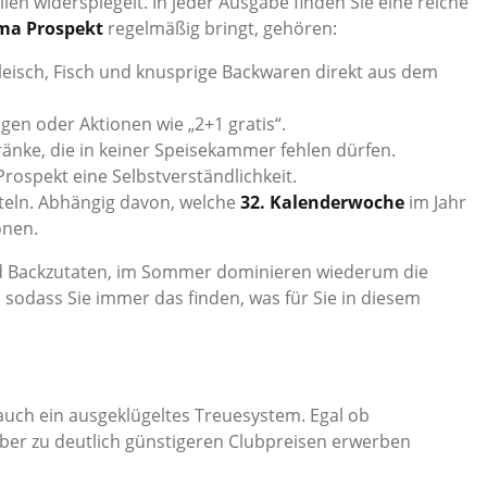
ien widerspiegelt. In jeder Ausgabe finden Sie eine reiche
ma Prospekt
regelmäßig bringt, gehören:
eisch, Fisch und knusprige Backwaren direkt aus dem
gen oder Aktionen wie „2+1 gratis“.
änke, die in keiner Speisekammer fehlen dürfen.
ospekt eine Selbstverständlichkeit.
teln. Abhängig davon, welche
32. Kalenderwoche
im Jahr
onen.
d Backzutaten, im Sommer dominieren wiederum die
sodass Sie immer das finden, was für Sie in diesem
uch ein ausgeklügeltes Treuesystem. Egal ob
ber zu deutlich günstigeren Clubpreisen erwerben