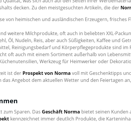
d Qualität, was sich auch auf den Seiten ihrer Werbematerial
alts decken. Zu den meistgesuchten Artikeln, die der
Nor
von heimischen und ausländischen Erzeugern, frisches Fl
und weitere Milchprodukte, oft auch in beliebten XXL-Packun
, Öl, Nudeln, Reis, aber auch Süßigkeiten, Kaffee und Getr
ttel, Reinigungsbedarf und Körperpflegeprodukte sind im Pr
ht oft auch mit einem Sortiment außerhalb von Lebensmit
n, Küchenutensilien, Werkzeug für Heimwerker oder Dekorati
eit ist der
Prospekt von Norma
voll mit Geschenktipps un
h das Angebot dem aktuellen Wetter und den Feiertagen an, 
ammen
itt zum Sparen. Das
Geschäft Norma
bietet seinen Kunden a
pekt
kennzeichnet immer deutlich Produkte, die Karteninha