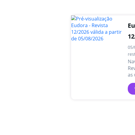
Eu
12
05/
res
Na
Rev
as 
pr