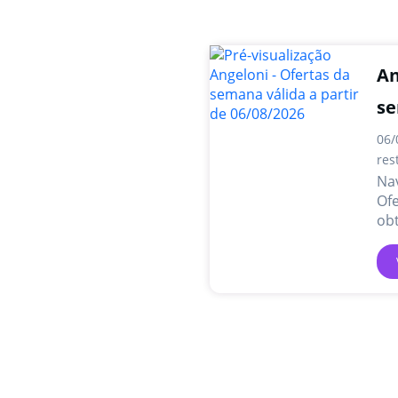
An
s
06/
res
Nav
Of
obt
pr