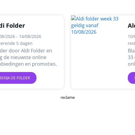
di Folder
Al
08/2026 - 14/08/2026
10/
terende 5 dagen
res
der door Aldi Folder en
Bla
jg de nieuwste online
33 
nbiedingen en promoties.
on
pr
BEKIJK DE FOLDER
reclame