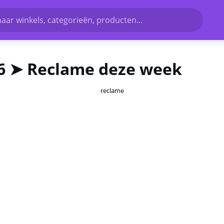
aar winkels, categorieën, producten...
26 ➤ Reclame deze week
reclame