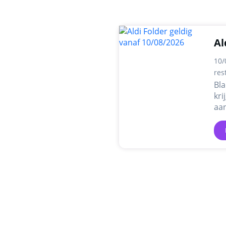
Al
10/
res
Bla
kri
aa