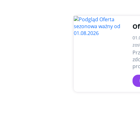
Of
01.
zos
Prz
zdo
pro