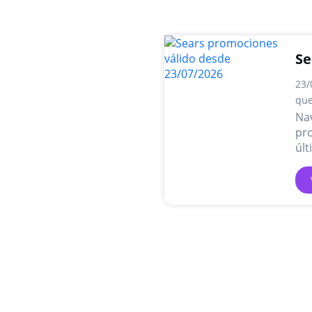
Se
23/
que
Na
pr
últ
pro