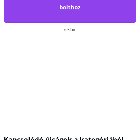
bolthoz
reklám
Kapcsolódó újságok a kategóriából