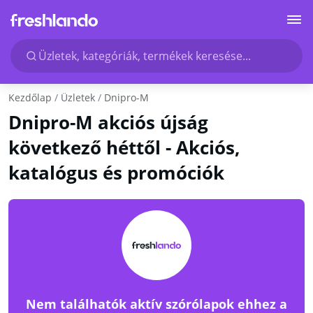
Üzletek, kategóriák, termékek keresése...
Kezdőlap
Üzletek
Dnipro-M
Dnipro-M akciós újság
következő héttől - Akciós,
katalógus és promóciók
Nem találhatók aktív szórólapok ehhez a