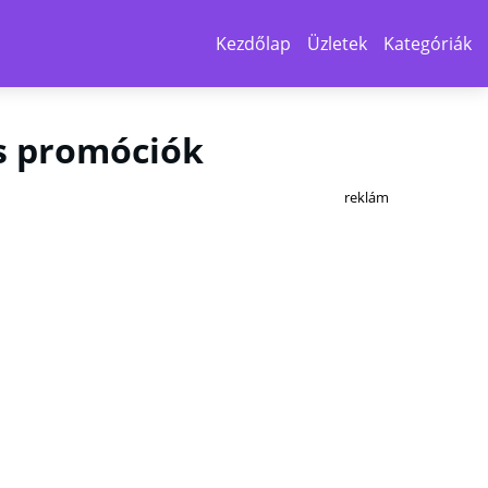
Kezdőlap
Üzletek
Kategóriák
és promóciók
reklám