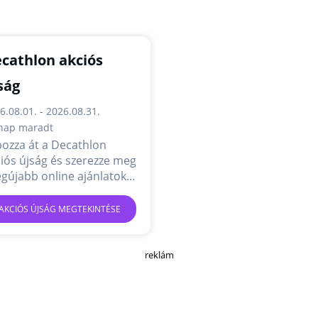
cathlon akciós
ság
6.08.01. - 2026.08.31.
nap maradt
ozza át a Decathlon
iós újság és szerezze meg
egújabb online ajánlatokat
akciókat.
AKCIÓS ÚJSÁG MEGTEKINTÉSE
reklám