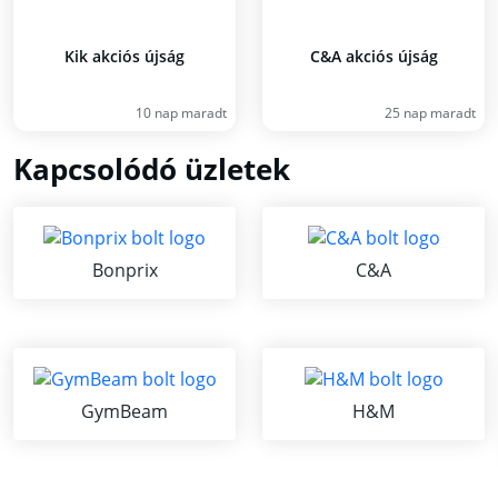
Kik akciós újság
C&A akciós újság
10 nap maradt
25 nap maradt
Kapcsolódó üzletek
Bonprix
C&A
GymBeam
H&M