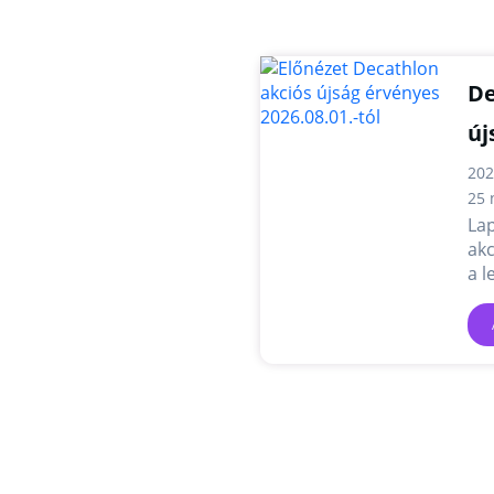
De
új
202
25 
Lap
akc
a l
és 