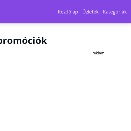
Kezdőlap
Üzletek
Kategóriák
s promóciók
reklám