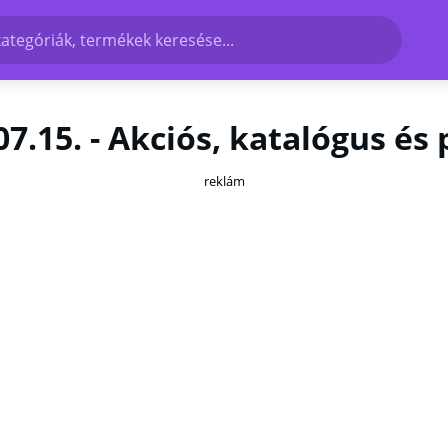
kategóriák, termékek keresése...
7.15. - Akciós, katalógus é
reklám