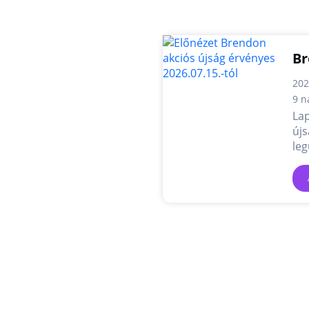
Br
202
9 n
Lap
újs
leg
és 