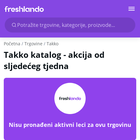
Potražite trgovine, kategorije, proizvode...
Početna
Trgovine
Takko
Takko katalog - akcija od
sljedećeg tjedna
Nisu pronađeni aktivni leci za ovu trgovinu