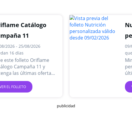
iflame Catálogo
Nu
ampaña 11
pe
08/2026 - 25/08/2026
09/
dan 16 días
que
e este folleto Oriflame
Mir
tálogo Campaña 11 y
per
enga las últimas ofertas y
últ
mociones en línea.
pro
VER EL FOLLETO
publicidad