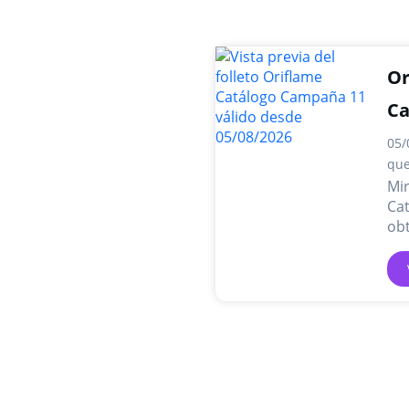
Or
C
05/
que
Mir
Ca
obt
pro