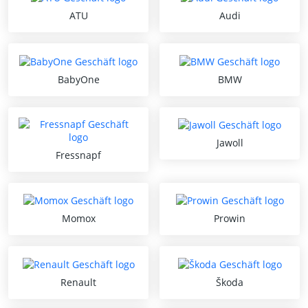
ATU
Audi
BabyOne
BMW
Jawoll
Fressnapf
Momox
Prowin
Renault
Škoda