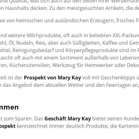
 und Qualität, was sich auch auf den Seiten ihrer Werbemater
n Haushalts decken. Zu den meistgesuchten Artikeln, die d
von heimischen und ausländischen Erzeugern, frisches Fl
und weitere Milchprodukte, oft auch in beliebten XXL-Packun
, Öl, Nudeln, Reis, aber auch Süßigkeiten, Kaffee und Getr
ttel, Reinigungsbedarf und Körperpflegeprodukte sind im Pr
ascht oft auch mit einem Sortiment außerhalb von Lebensm
waren, Küchenutensilien, Werkzeug für Heimwerker oder Deko
eit ist der
Prospekt von Mary Kay
voll mit Geschenktipps
h das Angebot dem aktuellen Wetter und den Feiertagen an, 
ammen
itt zum Sparen. Das
Geschäft Mary Kay
bietet seinen Kunde
ospekt
kennzeichnet immer deutlich Produkte, die Kartenin