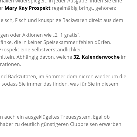
ialien widerspiegelt. In jeder Ausgabe finden Sie eine
er
Mary Kay Prospekt
regelmäßig bringt, gehören:
eisch, Fisch und knusprige Backwaren direkt aus dem
gen oder Aktionen wie „2+1 gratis“.
änke, die in keiner Speisekammer fehlen dürfen.
ospekt eine Selbstverständlichkeit.
itteln. Abhängig davon, welche
32. Kalenderwoche
im
rationen.
 und Backzutaten, im Sommer dominieren wiederum die
sodass Sie immer das finden, was für Sie in diesem
n auch ein ausgeklügeltes Treuesystem. Egal ob
haber zu deutlich günstigeren Clubpreisen erwerben