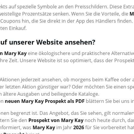
ts auf spezielle Symbole an den Preisschildern. Diese Extra-
stellige Prozentsätze senken. Wenn Sie die Vorteile, die
M
 Coupons hin, die Sie direkt in der App des Händlers find
ten Einkauf.
uf unserer Website ansehen?
on Mary Kay
eine ökologischere und praktischere Alternati
hre Zeit. Unsere Website ist so optimiert, dass der Prosp
 Aktionen jederzeit ansehen, ob morgens beim Kaffee oder 
n der letzten Aktion günstiger war? Oder möchten Sie einen
h ältere Ausgaben und beiliegende Kataloge.
Den
neuen Mary Kay Prospekt als PDF
blättern Sie bei uns i
tionen begrenzt ist. Das Angebot, das Sie sehen, gilt normal
ttern Sie den
Prospekt von Mary Kay
noch heute durch, dam
nformiert, was
Mary Kay
im Jahr
2026
für Sie vorbereitet ha