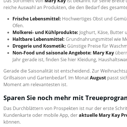
Das Sortiment von
Mary Kay
ist bekannt für seine Breite
reiche Auswahl an Produkten, die den Bedarf des gesamte
Frische Lebensmittel:
Hochwertiges Obst und Gemüse 
Ofen.
Molkerei- und Kühlprodukte:
Joghurt, Käse, Butter 
Haltbare Lebensmittel:
Grundnahrungsmittel wie Mehl
Drogerie und Kosmetik:
Günstige Preise für Waschmi
Non-Food und saisonale Angebote:
Mary Kay
überr
Jahr gerade ist, finden Sie hier Kleidung, Haushalts
Gerade die Saisonalität ist entscheidend. Zur Weihnachtsz
Grillsaison und Gartenbedarf. Im Monat
August
passt sic
Moment am relevantesten ist.
Sparen Sie noch mehr mit Treueprogr
Das Durchblättern von Prospekten ist nur der erste Schr
Kundenkarte oder mobile App, der
aktuelle Mary Kay Pr
können.