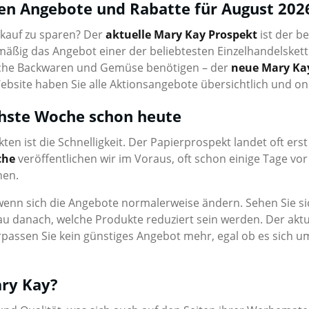
ten Angebote und Rabatte für August 202
inkauf zu sparen? Der
aktuelle Mary Kay Prospekt
ist der b
elmäßig das Angebot einer der beliebtesten Einzelhandelskett
ische Backwaren und Gemüse benötigen – der
neue Mary Ka
ite haben Sie alle Aktionsangebote übersichtlich und onli
chste Woche schon heute
ten ist die Schnelligkeit. Der Papierprospekt landet oft ers
che
veröffentlichen wir im Voraus, oft schon einige Tage vor s
nen.
wenn sich die Angebote normalerweise ändern. Sehen Sie s
au danach, welche Produkte reduziert sein werden. Der aktue
passen Sie kein günstiges Angebot mehr, egal ob es sich um 
ary Kay?