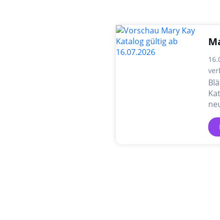
Ma
16.
ver
Blä
Kat
ne
un