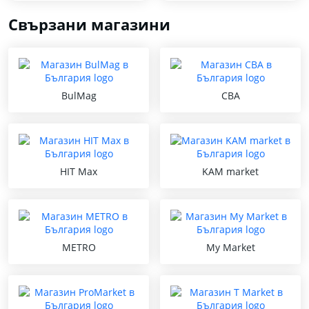
Свързани магазини
BulMag
CBA
HIT Max
KAM market
METRO
My Market