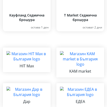
Кауфланд Седмична
T Market Седмична
брошура
брошура
остава 1 ден
остават 2 дни
HIT Max
KAM market
Дар
ЕДЕА