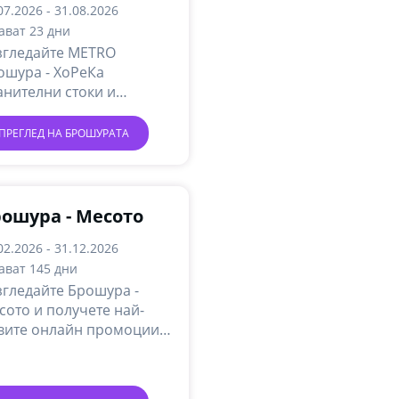
оки
07.2026 - 31.08.2026
ават 23 дни
згледайте METRO
ошура - ХоРеКа
анителни стоки и
лучете най-новите
лайн промоции и акции.
ПРЕГЛЕД НА БРОШУРАТА
ошура - Месото
02.2026 - 31.12.2026
ават 145 дни
згледайте Брошура -
сото и получете най-
вите онлайн промоции и
ции.