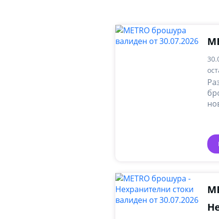
M
30.
ост
Ра
бр
но
ак
ME
Н