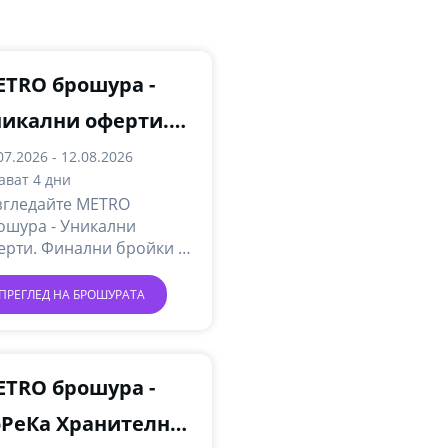
TRO брошура -
никални оферти.
инални бройки
07.2026 - 12.08.2026
ават 4 дни
згледайте METRO
ошура - Уникални
ерти. Финални бройки и
лучете най-новите
лайн промоции и акции.
ПРЕГЛЕД НА БРОШУРАТА
TRO брошура -
оРеКа Хранителни