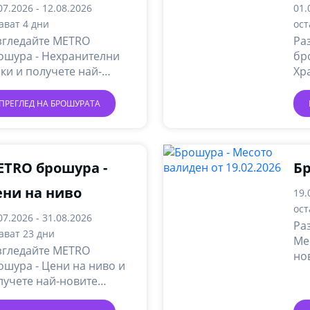
ст
07.2026 - 12.08.2026
01.
ават 4 дни
ост
згледайте METRO
Ра
ошура - Нехранителни
бр
оки и получете най-
Хр
вите онлайн промоции и
по
ции.
он
ПРЕГЛЕД НА БРОШУРАТА
TRO брошура -
Бр
ни на ниво
19.
ост
07.2026 - 31.08.2026
Ра
ават 23 дни
Ме
згледайте METRO
но
ошура - Цени на ниво и
ак
лучете най-новите
лайн промоции и акции.