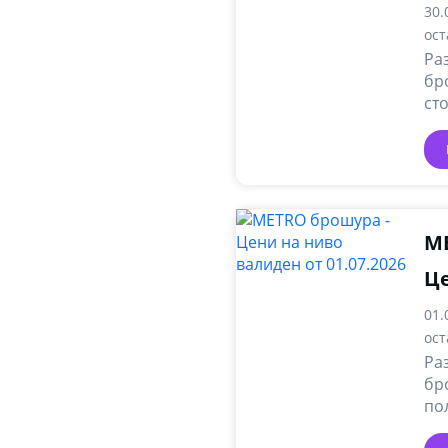
30.
ост
Ра
бр
ст
но
ак
ME
Це
01.
ост
Ра
бр
по
он