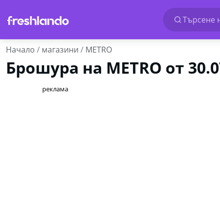
Търсене н
Начало
магазини
METRO
Брошура на METRO от 30.0
реклама