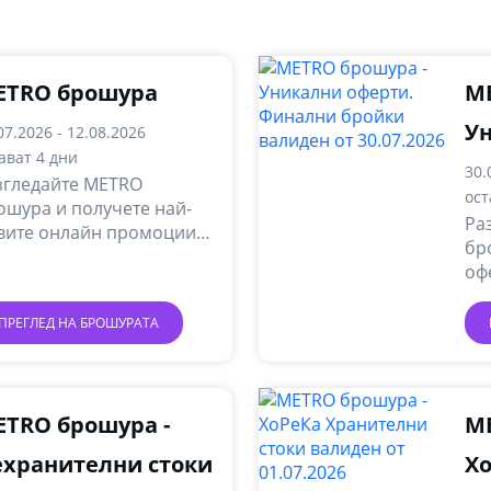
ETRO брошура
ME
У
07.2026 - 12.08.2026
ават 4 дни
Ф
30.
згледайте METRO
ост
ошура и получете най-
Ра
вите онлайн промоции и
бр
ции.
оф
по
он
ПРЕГЛЕД НА БРОШУРАТА
TRO брошура -
ME
ехранителни стоки
Х