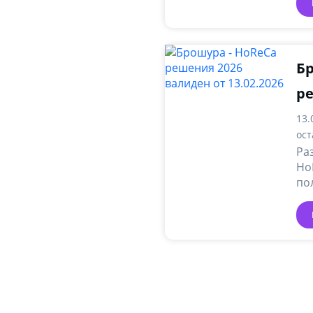
Бр
ре
13.
ост
Ра
Ho
по
он