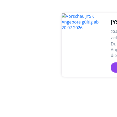
JY
20.
ver
Dur
Ang
die
An